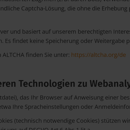
eundliche Captcha-Lösung, die ohne die Erhebu
rver und basiert auf unserem berechtigten Interes
. Es findet keine Speicherung oder Weitergabe 
n ALTCHA finden Sie unter:
https://altcha.org/de
deren Technologien zu Webana
extdatei), das Ihr Browser auf Anweisung einer b
 etwa Ihre Spracheinstellungen oder Anmeldeinf
kies (technisch notwendige Cookies) stützen wir 
wir uns auf DSGVO Art.6 Abs.1 lit.a.