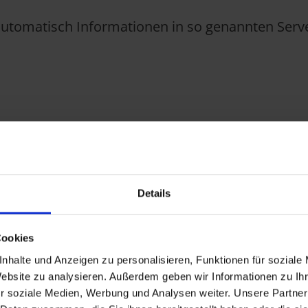
automatisch Informationen in so genannten Serve
Details
en Datenquellen wird von uns nicht vorgenomme
Cookies
haltspunkte für eine rechtswidrige Nutzung beka
nhalte und Anzeigen zu personalisieren, Funktionen für soziale
iner natürlichen Person kommen. Wir begründen d
Website zu analysieren. Außerdem geben wir Informationen zu I
 wichtige Informationen, die zur Analyse des Netzw
r soziale Medien, Werbung und Analysen weiter. Unsere Partner